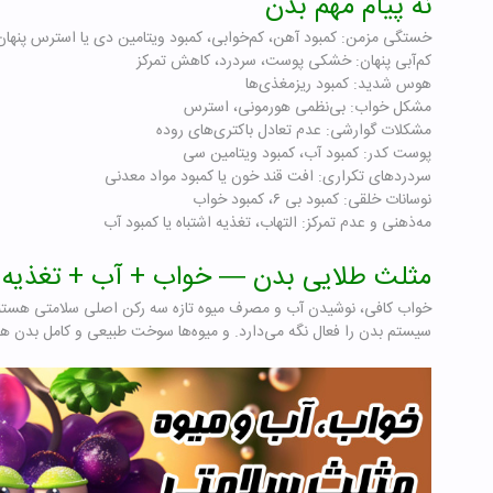
نه پیام مهم بدن
خستگی مزمن: کمبود آهن، کم‌خوابی، کمبود ویتامین دی یا استرس پنهان
کم‌آبی پنهان: خشکی پوست، سردرد، کاهش تمرکز
هوس شدید: کمبود ریزمغذی‌ها
مشکل خواب: بی‌نظمی هورمونی، استرس
مشکلات گوارشی: عدم تعادل باکتری‌های روده
پوست کدر: کمبود آب، کمبود ویتامین سی
سردردهای تکراری: افت قند خون یا کمبود مواد معدنی
نوسانات خلقی: کمبود بی ۶، کمبود خواب
مه‌ذهنی و عدم تمرکز: التهاب، تغذیه اشتباه یا کمبود آب
مثلث طلایی بدن — خواب + آب + تغذیه 
خواب کافی، نوشیدن آب و مصرف میوه تازه سه رکن اصلی سلامتی هستند
سیستم بدن را فعال نگه می‌دارد. و میوه‌ها سوخت طبیعی و کامل بدن ه