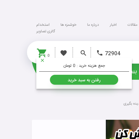
مقالات
اخبار
درباره ما
خوشمزه ها
استخدام
گالری تصاویر
72904
0
جمع هزینه خرید :
0 تومان
بسته ها
خشکبار
رفتن به سبد خرید