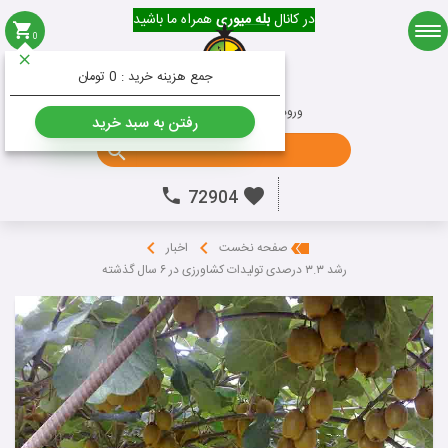
در کانال
بله میوری
همراه ما باشید
0
میوه
جمع هزینه خرید :
0 تومان
ورود به حساب کاربری
ثبت نام
رفتن به سبد خرید
جستجو ...
72904
صفحه نخست
اخبار
رشد ۳.۳ درصدی تولیدات کشاورزی در ۶ سال گذشته