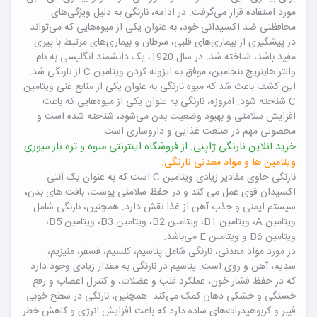
مورد استفاده قرار می‌گرفت. در ادامه، نارنگی به دلیل ویژگی‌های
محافظتی ضد اکسیدانی خود، به عنوان یکی از میوه‌هایی که می‌تواند
در پیشگیری از بیماری‌های قلبی، سرطان و بیماری‌های مرتبط با پیری
مفید باشد، شناخته شد.
در سال 1920، یک دانشمند انگلیسی به نام
والتر هاینریچ بنجامین، موفق به ایزوله کردن ویتامین C از نارنگی شد.
این کشف باعث شد که میوه نارنگی به عنوان یکی از منابع غنی ویتامین
C شناخته شود.
امروزه، نارنگی به عنوان یکی از میوه‌هایی که باعث
افزایش سلامتی و بهبود وضعیت بدن می‌شود، شناخته شده است و
محصولی مهم در صنعت غذایی و داروسازی است.
خرید آنلاین نارنگی ژاپنی. از فروشگاه اینترنتی میوه و تره بار میوری
ویتامین ها و مواد معدنی نارنگی:
نارنگی حاوی مقادیر زیادی ویتامین C است که به عنوان یک آنتی
اکسیدان قوی عمل می کند و در حفظ سلامتی پوست، بافت های بدن،
سیستم ایمنی و جذب آهن از غذا نقش دارد. همچنین، نارنگی شامل
ویتامین A، ویتامین B1، ویتامین B2، ویتامین B3، ویتامین B5،
ویتامین B6 و ویتامین E می‌باشد.
در مورد مواد معدنی، نارنگی شامل پتاسیم، کلسیم، فسفر، منیزیم،
سدیم، آهن و روی است. پتاسیم در نارنگی به مقدار زیادی وجود دارد
که در حفظ فشار خون، عملکرد قلب و عضلات، و کنترل اعصاب و رفع
خستگی و خشکی دهان کمک می‌کند. همچنین، نارنگی در سطح خوبی
فیبر و کربوهیدرات‌های ساده دارد که باعث افزایش انرژی و کاهش خطر