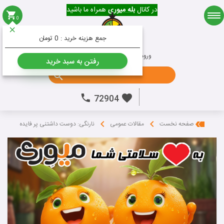
در کانال
بله میوری
همراه ما باشید
0
میوه
جمع هزینه خرید :
0 تومان
ورود به حساب کاربری
ثبت نام
رفتن به سبد خرید
جستجو ...
72904
نارنگی: دوست داشتنی پر فایده
صفحه نخست
مقالات عمومی