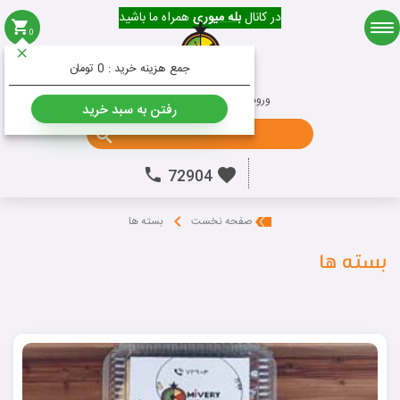
در کانال
بله میوری
همراه ما باشید
0
میوه
جمع هزینه خرید :
0 تومان
ورود به حساب کاربری
ثبت نام
رفتن به سبد خرید
جستجو ...
72904
بسته ها
صفحه نخست
بسته ها