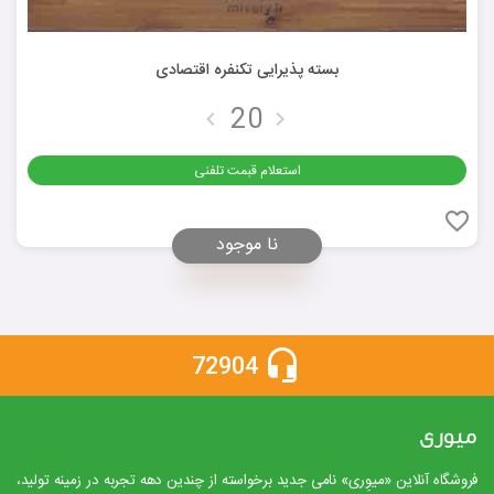
بسته پذیرایی تکنفره اقتصادی
استعلام قبمت تلفنی
نا موجود
72904
میوری
فروشگاه آنلاین «میوِری» نامی جدید برخواسته از چندین دهه تجربه در زمینه تولید،