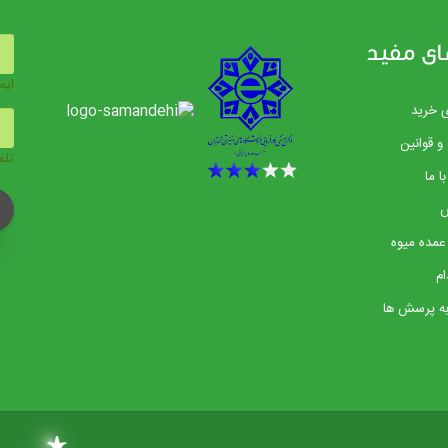
ای مفید
ایم
ی خرید
و قوانین
تلف
ا ما
عمده میوه
م
ه پرسش ها