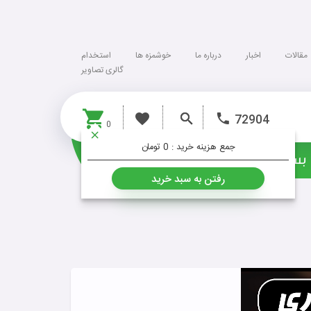
مقالات
اخبار
درباره ما
خوشمزه ها
استخدام
گالری تصاویر
72904
0
جمع هزینه خرید :
0 تومان
بسته ها
خشکبار
رفتن به سبد خرید