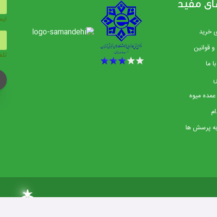
ای مفید
ایم
ی خرید
و قوانین
تلف
ا ما
عمده میوه
م
ه پرسش ها
05©