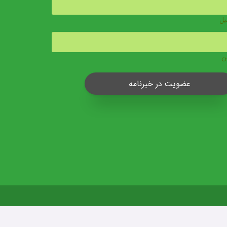
یل
ن
عضویت در خبرنامه
14
mivery.co
تمامی حقوق این وب‌سایت محفوظ و متعلق به
می‌باشد