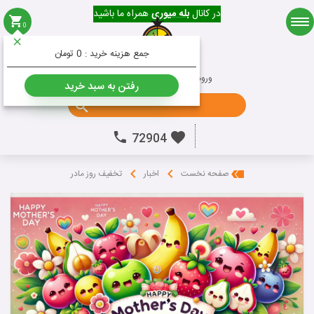
در کانال
بله میوری
همراه ما باشید
0
میوه
جمع هزینه خرید :
0 تومان
ورود به حساب کاربری
ثبت نام
رفتن به سبد خرید
جستجو ...
72904
تخفیف روز مادر
صفحه نخست
اخبار