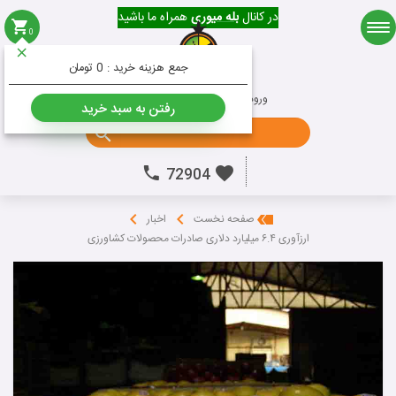
در کانال
بله میوری
همراه ما باشید
0
میوه
جمع هزینه خرید :
0 تومان
ورود به حساب کاربری
ثبت نام
رفتن به سبد خرید
جستجو ...
72904
صفحه نخست
اخبار
ارزآوری ۶.۴ میلیارد دلاری صادرات محصولات کشاورزی