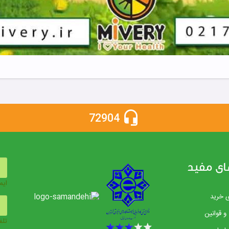
72904
ای مفید
ایم
ی خرید
و قوانین
تلف