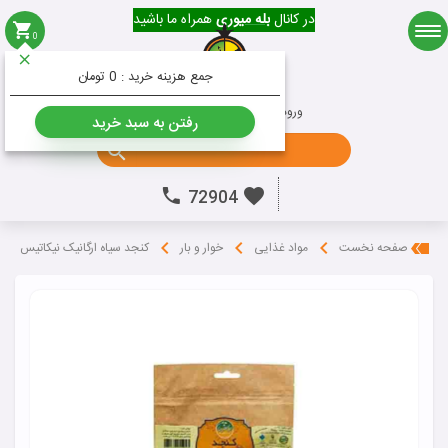
در کانال
بله میوری
همراه ما باشید
0
میوه
جمع هزینه خرید :
0 تومان
ورود به حساب کاربری
ثبت نام
رفتن به سبد خرید
جستجو ...
72904
کنجد سیاه ارگانیک نیکاتیس
صفحه نخست
مواد غذایی
خوار و بار