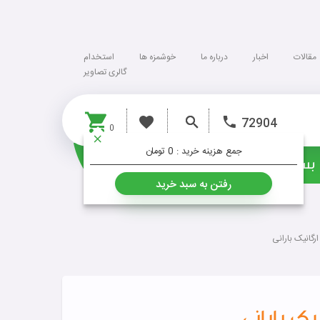
مقالات
اخبار
درباره ما
خوشمزه ها
استخدام
گالری تصاویر
72904
0
جمع هزینه خرید :
0 تومان
بسته ها
خشکبار
رفتن به سبد خرید
رگانیک بارانی
ک بارانی