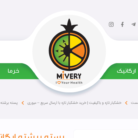
ارگانیک
‌ خرما
پسته برشته ا
خست
خشکبار تازه و باکیفیت | خرید خشکبار تازه با ارسال سریع – میوری
پسته برشته ارگانی