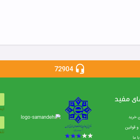
72904
ای مفید
ایم
ی خرید
و قوانین
تلف
ا ما