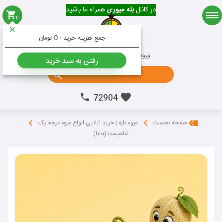
در کانال
بله میوری
همراه ما باشید
0
میوه
جمع هزینه خرید :
0 تومان
ورود به حساب کاربری
ثبت نام
رفتن به سبد خرید
جستجو ...
72904
صفحه نخست
میوه تازه | خرید آنلاین انواع میوه درجه یک
شاهپسند(جانا)