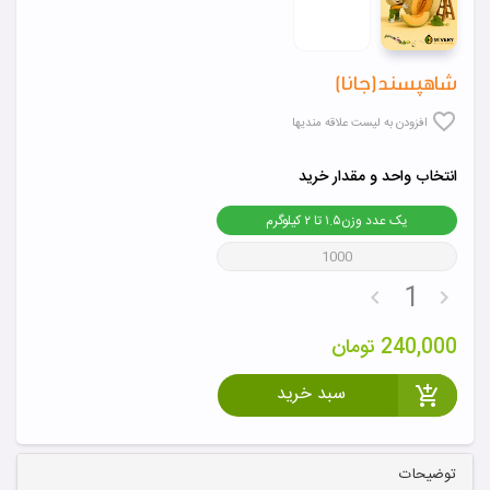
شاهپسند(جانا)
افزودن به لیست علاقه مندیها
انتخاب واحد و مقدار خرید
یک عدد وزن۱.۵ تا ۲ کیلوگرم
1000
240,000
تومان
سبد خرید
توضیحات