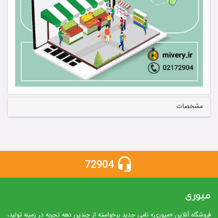
مشخصات
72904
میوری
فروشگاه آنلاین «میوِری» نامی جدید برخواسته از چندین دهه تجربه در زمینه تولید،