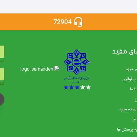
72904
ای مفید
ایم
ی خرید
و قوانین
تلف
ا ما
عمده میوه
م
ه پرسش ها